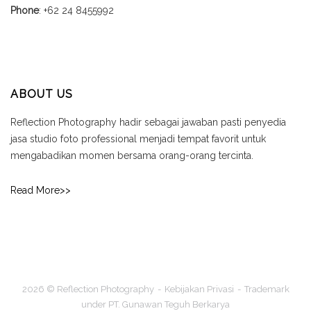
Phone
: +62 24 8455992
ABOUT US
Reflection Photography hadir sebagai jawaban pasti penyedia
jasa studio foto professional menjadi tempat favorit untuk
mengabadikan momen bersama orang-orang tercinta.
Read More>>
2026 © Reflection Photography
Kebijakan Privasi
Trademark
under PT. Gunawan Teguh Berkarya