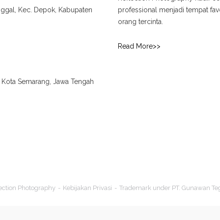
unggal, Kec. Depok, Kabupaten
professional menjadi tempat f
orang tercinta.
Read More>>
., Kota Semarang, Jawa Tengah
ection Photography
Kebijakan Privasi
Trademark under PT. Gunawan Te