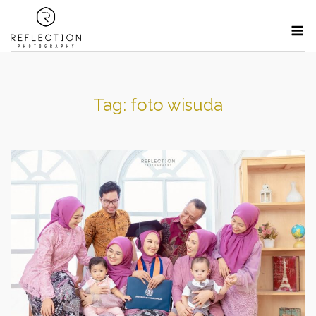
Skip
M
to
content
Tag:
foto wisuda