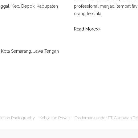
unggal, Kec. Depok, Kabupaten
professional menjadi tempat f
orang tercinta.
Read More>>
., Kota Semarang, Jawa Tengah
ection Photography
Kebijakan Privasi
Trademark under PT. Gunawan Te