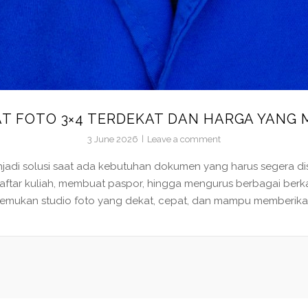
T FOTO 3×4 TERDEKAT DAN HARGA YANG
3 June 2026
Leave a comment
njadi solusi saat ada kebutuhan dokumen yang harus segera di
ftar kuliah, membuat paspor, hingga mengurus berbagai berkas
enemukan studio foto yang dekat, cepat, dan mampu memberikan 