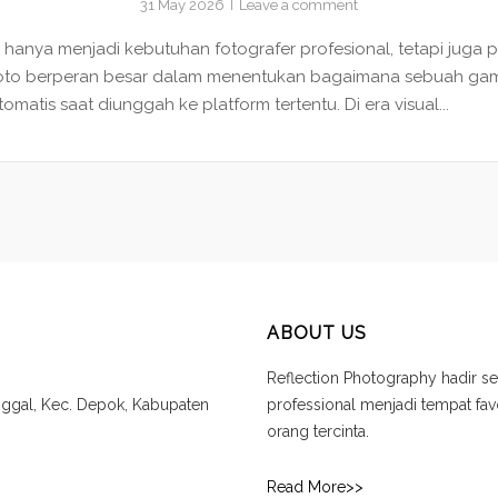
31 May 2026
Leave a comment
agi hanya menjadi kebutuhan fotografer profesional, tetapi juga
o foto berperan besar dalam menentukan bagaimana sebuah gamb
matis saat diunggah ke platform tertentu. Di era visual...
ABOUT US
Reflection Photography hadir se
unggal, Kec. Depok, Kabupaten
professional menjadi tempat f
orang tercinta.
Read More>>