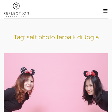
Skip
M
to
content
Tag:
self photo terbaik di Jogja