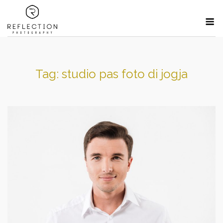
Skip
M
to
content
Tag:
studio pas foto di jogja