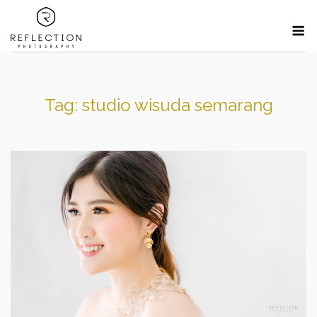
Skip
M
to
content
Tag:
studio wisuda semarang