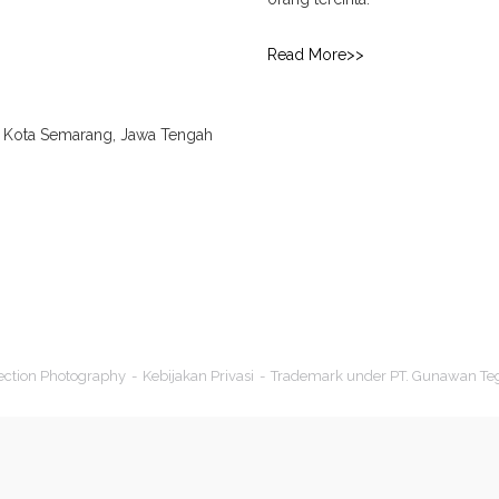
Read More>>
., Kota Semarang, Jawa Tengah
ection Photography
Kebijakan Privasi
Trademark under PT. Gunawan Te