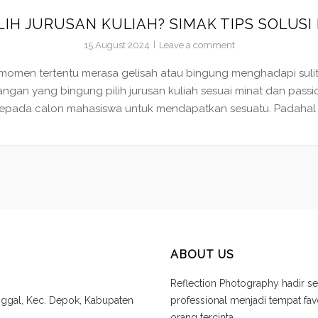
LIH JURUSAN KULIAH? SIMAK TIPS SOLUSI B
15 August 2024
Leave a comment
omen tertentu merasa gelisah atau bingung menghadapi sulitn
ngan yang bingung pilih jurusan kuliah sesuai minat dan passio
pada calon mahasiswa untuk mendapatkan sesuatu. Padahal 
ABOUT US
Reflection Photography hadir se
unggal, Kec. Depok, Kabupaten
professional menjadi tempat f
orang tercinta.