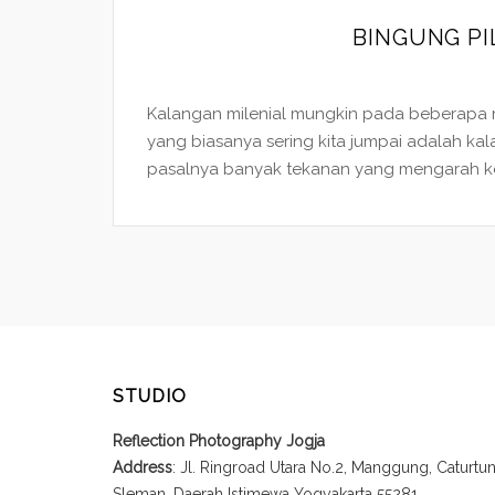
BINGUNG PI
Kalangan milenial mungkin pada beberapa m
yang biasanya sering kita jumpai adalah kala
pasalnya banyak tekanan yang mengarah ke
STUDIO
Reflection Photography Jogja
Address
: Jl. Ringroad Utara No.2, Manggung, Caturt
Sleman, Daerah Istimewa Yogyakarta 55281