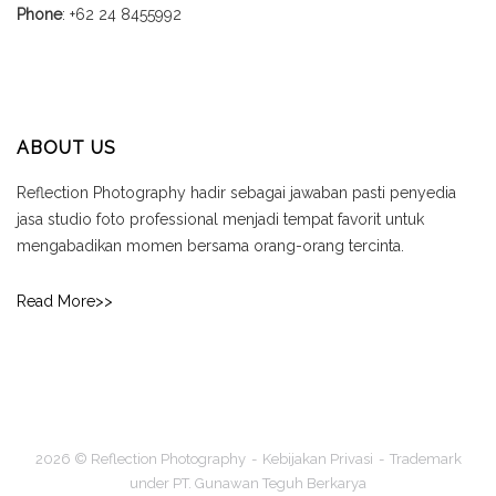
Phone
: +62 24 8455992
ABOUT US
Reflection Photography hadir sebagai jawaban pasti penyedia
jasa studio foto professional menjadi tempat favorit untuk
mengabadikan momen bersama orang-orang tercinta.
Read More>>
2026 © Reflection Photography
Kebijakan Privasi
Trademark
under PT. Gunawan Teguh Berkarya