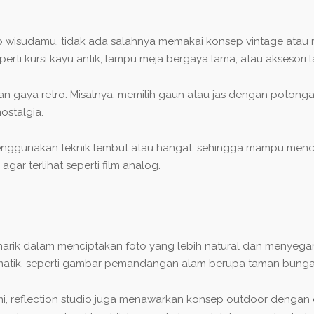
isudamu, tidak ada salahnya memakai konsep vintage atau retr
erti kursi kayu antik, lampu meja bergaya lama, atau aksesori l
gaya retro. Misalnya, memilih gaun atau jas dengan potongan 
ostalgia.
ggunakan teknik lembut atau hangat, sehingga mampu mencipta
agar terlihat seperti film analog.
ik dalam menciptakan foto yang lebih natural dan menyegark
matik, seperti gambar pemandangan alam berupa taman bunga
mi, reflection studio juga menawarkan konsep outdoor dengan 