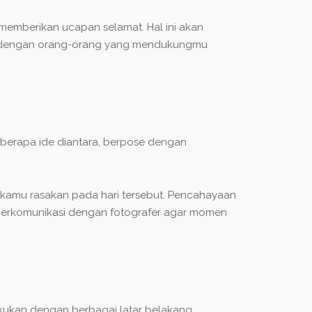
 memberikan ucapan selamat. Hal ini akan
an dengan orang-orang yang mendukungmu
Beberapa ide diantara, berpose dengan
amu rasakan pada hari tersebut. Pencahayaan
berkomunikasi dengan fotografer agar momen
ilakukan dengan berbagai latar belakang