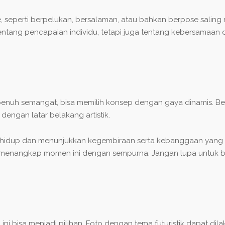
, seperti berpelukan, bersalaman, atau bahkan berpose saling
tang pencapaian individu, tetapi juga tentang kebersama
dan penuh semangat, bisa memilih konsep dengan gaya dinamis. 
dengan latar belakang artistik.
hidup dan menunjukkan kegembiraan serta kebanggaan yang k
t menangkap momen ini dengan sempurna. Jangan lupa untuk 
p ini bisa menjadi pilihan. Foto dengan tema futuristik dapat d