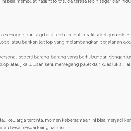
l ini bisa membuat hasil foto wisuda terasa lebih segar dan hid
sehingga dari segi hasil lebih terlihat kreatif sekaligus unik.
, globe, atau bahkan laptop yang melambangkan perjalanan akad
ih personal, seperti barang-barang yang berhubungan dengan ju
op atau jika lulusan seni, memegang palet dan kuas lukis. Ha
au keluarga tercinta, momen kebersamaan ini bisa menjadi ke
tau besar sesuai keinginanmu.