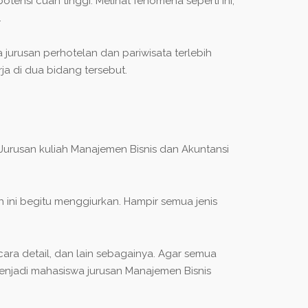
ensi cuan tinggi. Melihat fenomena seperti ini,
.
jurusan perhotelan dan pariwisata terlebih
a di dua bidang tersebut.
 Jurusan kuliah Manajemen Bisnis dan Akuntansi
 ini begitu menggiurkan. Hampir semua jenis
ara detail, dan lain sebagainya. Agar semua
menjadi mahasiswa jurusan Manajemen Bisnis