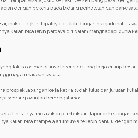
 dan tempat wisata justru semakin berkembang pesat dengan pot
l bagian dengan bekerja pada bidang perhotelan dan pariwisata
sar, maka langkah tepatnya adalah dengan menjadi mahasiswa 
ya kalian bisa lebih percaya diri dalam menghadapi dunia kerj
i
in yang tak kalah menariknya karena peluang kerja cukup besar.
tinggi negeri maupun swasta.
prospek lapangan kerja ketika sudah lulus dari jurusan kuliah
nya seorang akuntan berpengalaman.
, seperti misalnya melakukan pembukuan, laporan keuangan sec
inya kalian bisa mempelajari ilmunya terlebih dahulu dengan 