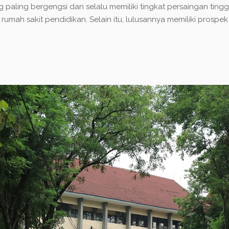
g paling
bergengsi dan selalu memiliki tingkat persaingan tinggi
umah sakit pendidikan. Selain itu, lulusannya memiliki prospek 