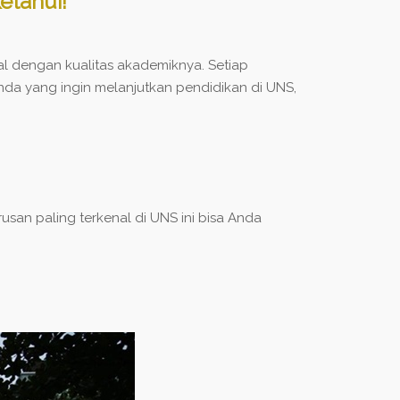
etahui!
nal dengan kualitas akademiknya. Setiap
nda yang ingin melanjutkan pendidikan di UNS,
san paling terkenal di UNS ini bisa Anda