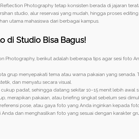
, Reflection Photography tetap konsisten berada di jajaran terat
ihan studio, alur reservasi yang mudah, hingga proses editing 
lihan utama mahasiswa dari berbagai kampus.
o di Studio Bisa Bagus!
 Photography, berikut adalah beberapa tips agar sesi foto An
ota grup menyepakati tema atau warna pakaian yang senada. T
stetik, dan menyatu secara visual.
cukup padat, sehingga datang sekitar 10–15 menit lebih awal s
p, merapikan pakaian, atau briefing singkat sebelum sesi dimul
eferensi pose, atau gaya foto yang Anda inginkan kepada foto
Anda dan menghasilkan foto yang sesuai dengan karakter gr