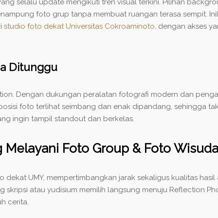
ng selalu update mengikuti tren visual terkini. Pilihan backgro
menampung foto grup tanpa membuat ruangan terasa sempit. Inil
i
studio foto dekat Universitas Cokroaminoto
, dengan akses y
isa Ditunggu
eflection. Dengan dukungan peralatan fotografi modern dan pen
isi foto terlihat seimbang dan enak dipandang, sehingga tak h
g ingin tampil standout dan berkelas.
 Melayani Foto Group & Foto Wisud
to dekat UMY
, mempertimbangkan jarak sekaligus kualitas hasil
g skripsi atau yudisium memilih langsung menuju Reflection P
 cerita.