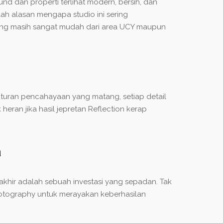
und dan properti terlihat modern, bersih, dan
ah alasan mengapa studio ini sering
ang masih sangat mudah dari area UCY maupun
gaturan pencahayaan yang matang, setiap detail
eran jika hasil jepretan Reflection kerap
a
 akhir adalah sebuah investasi yang sepadan. Tak
hotography untuk merayakan keberhasilan