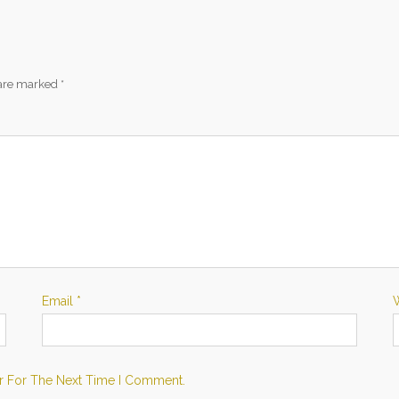
 are marked
*
Email
*
r For The Next Time I Comment.