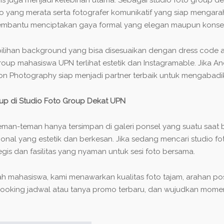
 yang merata serta fotografer komunikatif yang siap mengarah
 membantu menciptakan gaya formal yang elegan maupun konsep 
 pilihan background yang bisa disesuaikan dengan dress code 
 group mahasiswa UPN terlihat estetik dan Instagramable. Jika
tion Photography siap menjadi partner terbaik untuk mengab
p di Studio Foto Group Dekat UPN
-teman hanya tersimpan di galeri ponsel yang suatu saat bi
sional yang estetik dan berkesan. Jika sedang mencari studio 
tegis dan fasilitas yang nyaman untuk sesi foto bersama.
h mahasiswa, kami menawarkan kualitas foto tajam, arahan pos
booking jadwal atau tanya promo terbaru, dan wujudkan mom