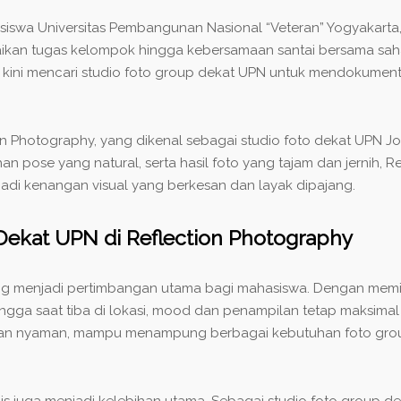
asiswa Universitas Pembangunan Nasional “Veteran” Yogyakart
saikan tugas kelompok hingga kebersamaan santai bersama sah
 kini mencari
studio foto group dekat UPN
untuk mendokumenta
on Photography, yang dikenal sebagai studio foto dekat UPN Jo
n pose yang natural, serta hasil foto yang tajam dan jernih,
 kenangan visual yang berkesan dan layak dipajang.
Dekat UPN di Reflection Photography
ang menjadi pertimbangan utama bagi mahasiswa. Dengan memi
gga saat tiba di lokasi, mood dan penampilan tetap maksimal u
dan nyaman, mampu menampung berbagai kebutuhan foto group,
eknis juga menjadi kelebihan utama. Sebagai studio foto group 