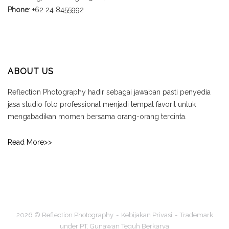
Phone
: +62 24 8455992
ABOUT US
Reflection Photography hadir sebagai jawaban pasti penyedia
jasa studio foto professional menjadi tempat favorit untuk
mengabadikan momen bersama orang-orang tercinta.
Read More>>
2026 © Reflection Photography
Kebijakan Privasi
Trademark
under PT. Gunawan Teguh Berkarya