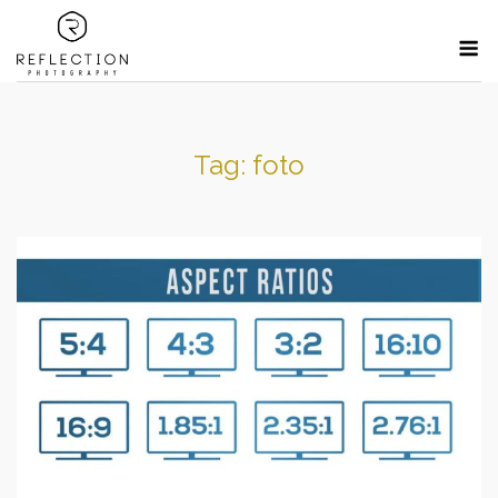
Skip
M
to
content
Tag:
foto