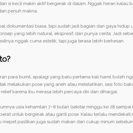
dan si kecil makin aktif bergerak di dalam. Nggak heran kala
k dan penuh makna.
 dokumentasi biasa, tapi sudah jadi bagian dari gaya hidup u
nsep yang lebih natural, ekspresif, dan punya cerita. Jadi se
lnya nggak cuma estetik, tapi juga terasa lebih berkesan.
to?
iran para bumil, apalagi yang baru pertama kali hamil boleh ng
dak melakukan pose yang aneh atau melelahkan, sesi foto baka
elief karena ibu merasa lebih percaya diri dan dihargai.
umnya usia kehamilan 7–8 bulan (sekitar minggu ke 28 sampai k
 berat untuk bergerak atau ganti pose. Kalau terlalu mendekati 
 mepet pastikan juga sudah makan dan cukup minum sebelum ses