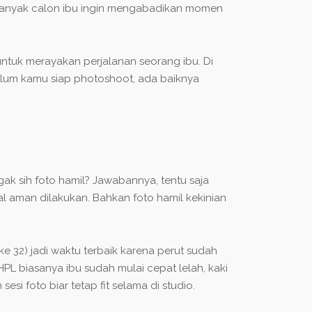
u banyak calon ibu ingin mengabadikan momen
ntuk merayakan perjalanan seorang ibu. Di
belum kamu siap photoshoot, ada baiknya
gak sih foto hamil? Jawabannya, tentu saja
l aman dilakukan. Bahkan foto hamil kekinian
e 32) jadi waktu terbaik karena perut sudah
HPL biasanya ibu sudah mulai cepat lelah, kaki
i foto biar tetap fit selama di studio.