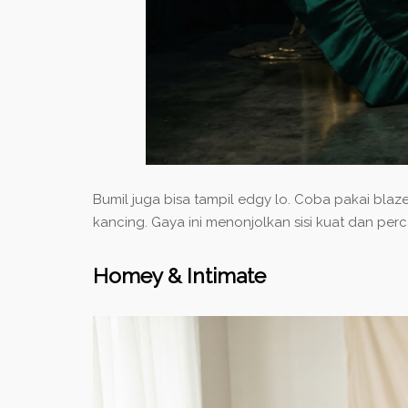
Bumil juga bisa tampil edgy lo. Coba pakai blazer
kancing. Gaya ini menonjolkan sisi kuat dan perca
Homey & Intimate