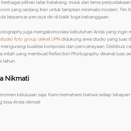
erbagai pilihan latar belakang, mulai dari tema perpustakaan 
rom yang sedang tren untuk tampilan minimalis modern. Tim 
da terpancar percaya diri di balik toga kebanggaan.
on Photography juga mengakomodasi kebutuhan Anda yang ingi
studio foto group dekat UPN
didukung area studio yang luas 
engurangi kualitas komposisi dan pencahayaan. Distribusi c
litas inilah yang membuat Reflection Photography dikenal luas 
e tahun.
a Nikmati
 momen kelulusan saja. Kami memahami bahwa setiap tahapan k
g bisa Anda nikmati: