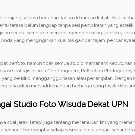
n panjang selama bertahun-tahun di bangku kuliah. Bagi maha
entu terasa belum lengkap tanpa sesi pemotretan yang estetik 
n secara sempurna menjadi agenda penting setelah yudisium.
i Anda yang menginginkan kualitas gambar tajam, pencahayaan 
mpat berfoto, namun tidak semua studio memahami kebutuhan 
lokasi strategis di area Condongcatur, Reflection Photogra
h yang berisiko mengganggu riasan atau penampilan. Dengan k
o yang dihasilkan menjadi kenangan berharga yang layak dipaj
gai Studio Foto Wisuda Dekat UPN
nya soal jarak, tetapi juga tentang menemukan tim yang memah
flection Photography, setiap sesi wisuda ditangani secara pr